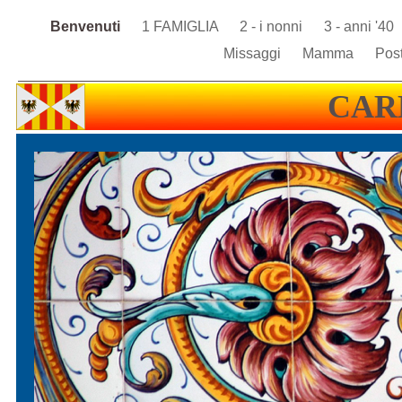
Benvenuti
1 FAMIGLIA
2 - i nonni
3 - anni '40
Missaggi
Mamma
Pos
CAR